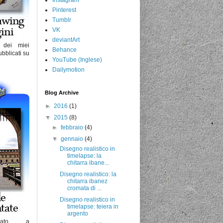
Pinterest
Tumblr
VK
deviantArt
i dei miei
Behance
bblicati su
YouTube (Inglese)
Dailymotion
Blog Archive
►
2016
(1)
▼
2015
(8)
►
febbraio
(4)
▼
gennaio
(4)
Disegno realistico in
timelapse: la
chitarra ibane...
Disegno realistico: la
chitarra ibanez
cromata di ...
Disegno realistico in
timelapse: teiera in
argento
iato a