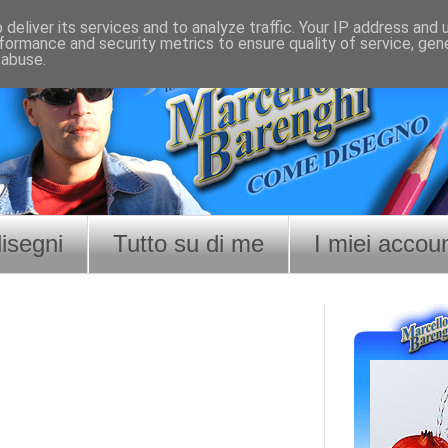
deliver its services and to analyze traffic. Your IP address and
formance and security metrics to ensure quality of service, ge
 abuse.
disegni
Tutto su di me
I miei accou