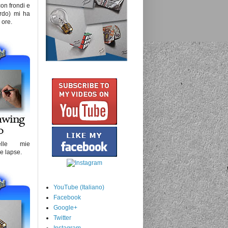
on frondi e
rdo) mi ha
 ore.
lle mie
me lapse.
YouTube (Italiano)
Facebook
Google+
Twitter
Instagram