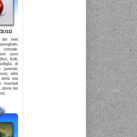
 dei miei
rogtrafo,
e colorate.
zioni sono
ori, frutti,
ttiglia di
o (animali,
one), altre
o della mia
o inventati
, storia del
po).