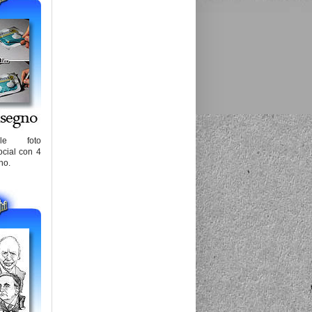
lle foto
ocial con 4
no.