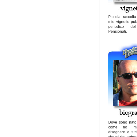
Piccola raccolt
mie vignette pub
periodico de
Pensionati.
Dove sono nato,
come ho imp
disegnare e tutt
che mi riguardano