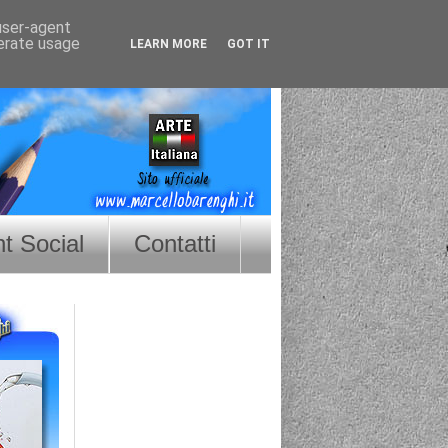
 user-agent
nerate usage
LEARN MORE
GOT IT
nt Social
Contatti