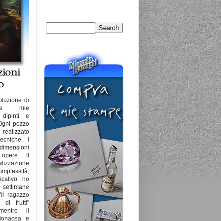
oluzione di
lle mie
 dipinti e
 Ogni pezzo
lizzato
tecniche, i
dimensioni
 opere. Il
izzazione
omplessità,
icativo: ho
settimane
"Il ragazzo
 di frutti"
mentre il
lionacea e