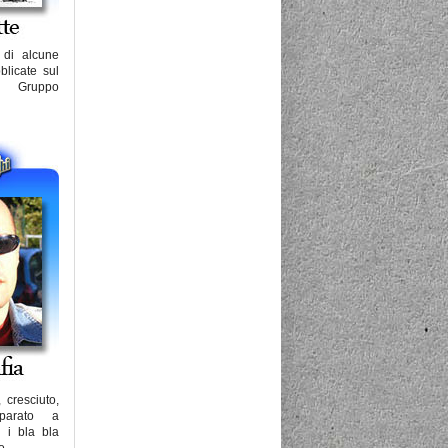
a di alcune
blicate sul
l Gruppo
 cresciuto,
arato a
i i bla bla
...