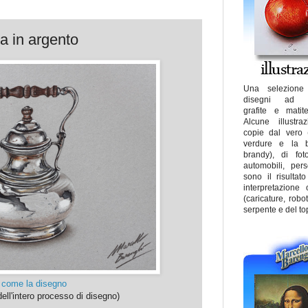
ra in argento
Una selezione
disegni ad ae
grafite e matit
Alcune illustra
copie dal vero (fi
verdure e la bo
brandy), di fot
automobili, pers
sono il risultat
interpretazione 
(caricature, robot
serpente e del to
 come la disegno
dell'intero processo di disegno)