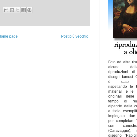
Home page
Post più vecchio
Foto ad altra ris
alcune de
riproduzioni di
disegni famosi.
è stato rea
rispettando le 
materiali e le 
originali delle
tempo di real
dipende dalla c
a titolo esemplif
impiegato due 
per completare 
con il canestro
(Caravaggio), 
disegno "Papig