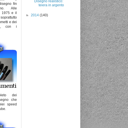
Disegno realistico:
disegno fin
teiera in argento
imo. Alle
l 1975 e il
►
2014
(140)
soprattutto
metti e dei
ti, con i
pleto dei
isegno che
miei speed
ube.