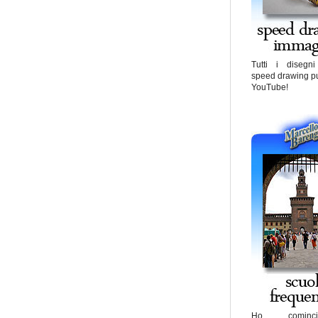
Tutti i disegn
speed drawing pu
YouTube!
Ho cominc