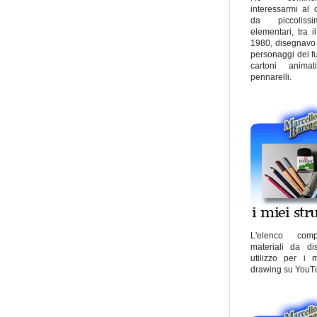
interessarmi al 
da piccoliss
elementari, tra i
1980, disegnavo 
personaggi dei fu
cartoni anima
pennarelli.
L'elenco com
materiali da d
utilizzo per i 
drawing su YouT