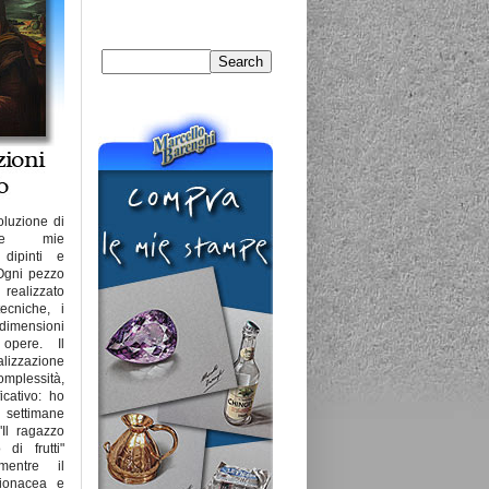
oluzione di
lle mie
 dipinti e
 Ogni pezzo
lizzato
tecniche, i
dimensioni
 opere. Il
izzazione
omplessità,
icativo: ho
settimane
"Il ragazzo
 di frutti"
mentre il
lionacea e