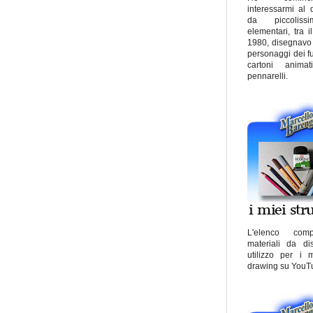
interessarmi al 
da piccoliss
elementari, tra i
1980, disegnavo 
personaggi dei fu
cartoni anima
pennarelli.
L'elenco com
materiali da d
utilizzo per i 
drawing su YouT