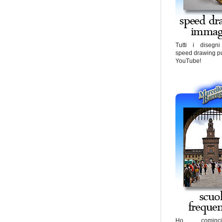
Tutti i disegn
speed drawing pu
YouTube!
Ho cominc