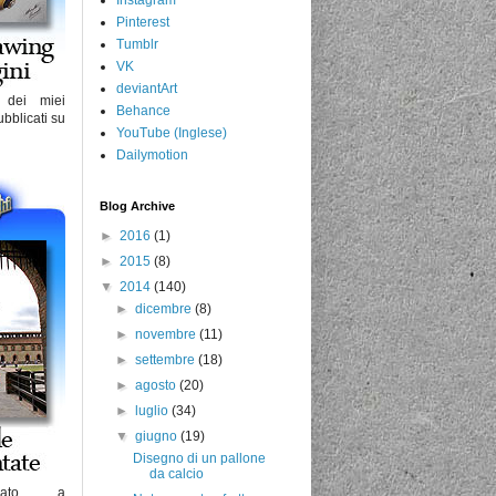
Pinterest
Tumblr
VK
deviantArt
i dei miei
Behance
bblicati su
YouTube (Inglese)
Dailymotion
Blog Archive
►
2016
(1)
►
2015
(8)
▼
2014
(140)
►
dicembre
(8)
►
novembre
(11)
►
settembre
(18)
►
agosto
(20)
►
luglio
(34)
▼
giugno
(19)
Disegno di un pallone
da calcio
iato a