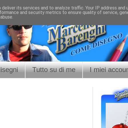
deliver its services and to analyze traffic. Your IP address and
formance and security metrics to ensure quality of service, ge
 abuse.
disegni
Tutto su di me
I miei accou