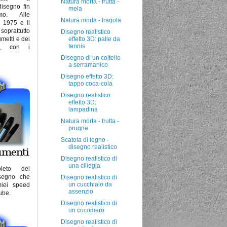
Natura morta - frutta -
disegno fin
mela
imo. Alle
Natura morta - fragola
l 1975 e il
soprattutto
Disegno realistico
metti e dei
effetto 3D: palle da
tennis
ti, con i
Disegno di un coltello
a serramanico
Disegno effetto 3D:
tappo coca-cola
Disegno realistico
effetto 3D:
lampadina
Natura morta - frutta -
prugne
Scatola di legno -
disegno realistico
Disegno realistico di
una ciliegia
pleto dei
isegno che
Disegno realistico di
un cucchiaio da
miei speed
assenzio
ube.
Disegno realistico di
un cocomero
Disegno realistico di