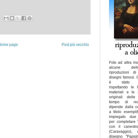
Home page
Post più vecchio
Foto ad altra ris
alcune de
riproduzioni di
disegni famosi.
è stato rea
rispettando le 
materiali e le 
originali delle
tempo di real
dipende dalla c
a titolo esemplif
impiegato due 
per completare 
con il canestro
(Caravaggio), 
disegno "Papig