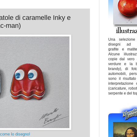
atole di caramelle Inky e
ac-man)
Una selezione
disegni ad ae
grafite e matit
Alcune illustra
copie dal vero (fi
verdure e la bo
brandy), di fot
automobili, pers
sono il risultat
interpretazione 
(caricature, robot
serpente e del to
come lo disegno!