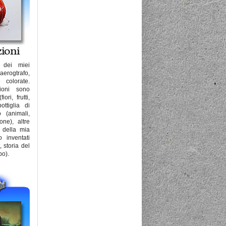
 dei miei
rogtrafo,
e colorate.
zioni sono
ori, frutti,
ttiglia di
o (animali,
one), altre
o della mia
o inventati
, storia del
po).