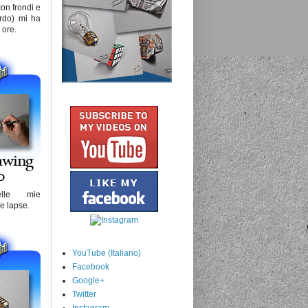
on frondi e
rdo) mi ha
 ore.
lle mie
me lapse.
YouTube (Italiano)
Facebook
Google+
Twitter
Instagram