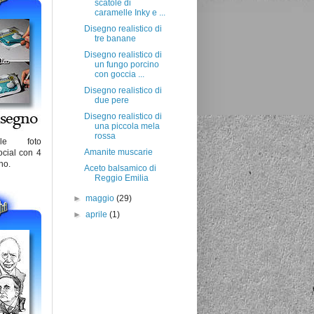
scatole di
caramelle Inky e ...
Disegno realistico di
tre banane
Disegno realistico di
un fungo porcino
con goccia ...
Disegno realistico di
due pere
Disegno realistico di
una piccola mela
rossa
lle foto
Amanite muscarie
ocial con 4
no.
Aceto balsamico di
Reggio Emilia
►
maggio
(29)
►
aprile
(1)