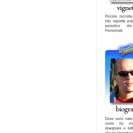
Piccola raccolt
mie vignette pub
periodico de
Pensionati.
Dove sono nato,
come ho imp
disegnare e tutt
che mi riguardano