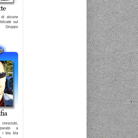
a di alcune
blicate sul
l Gruppo
 cresciuto,
arato a
i i bla bla
...