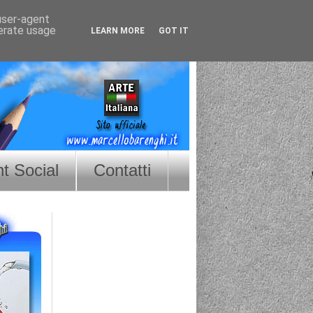
 user-agent
nerate usage
LEARN MORE
GOT IT
nt Social
Contatti